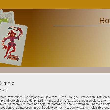
Ro
O mnie
itam!
itam wszystkich kolekcjonerów jokerów i kart do gry, wszystkich zaintere
rzypadkowych gości, którzy trafili na moją stroną. Nareszcie mam swoją stronę in
ym co już zdobyłem. Mam nadzieję, że pomoże mi ona w nawiązaniu nowych znaj
 podobnych zainteresowaniach i będzie pomocna w powiększaniu moich zbiorów. St