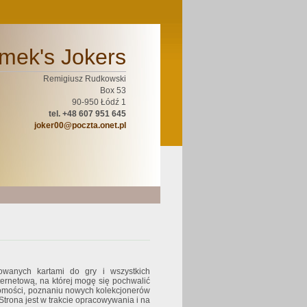
mek's Jokers
Remigiusz Rudkowski
Box 53
90-950 Łódź 1
tel. +48 607 951 645
joker00@poczta.onet.pl
sowanych kartami do gry i wszystkich
ternetową, na której mogę się pochwalić
omości, poznaniu nowych kolekcjonerów
rona jest w trakcie opracowywania i na