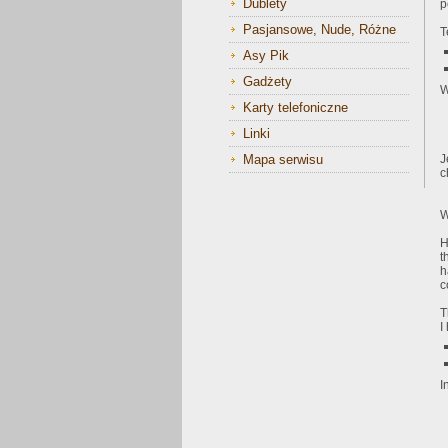
Dublety
p
Pasjansowe, Nude, Różne
T
Asy Pik
Gadżety
W
Karty telefoniczne
Linki
Mapa serwisu
J
c
W
H
t
h
c
T
I
I