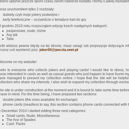
ewno upłynie jeszcze sporo czasu zanim nabierze kształtu i formy o jakiej myślałe
eraz uruchomiłem tylko 2 rozdziały:
dublety czyli moje jokery podwójne i
karty telefoniczne – oczywiście o tematyce kart do gry.
 grudniu 2010 roku rozpocząłem edycję trzech następnych kategorii:
pasjansowe, nude, różne
Asy pik
Talie
eśli widzisz pewne błędy na tej stronie, masz uwagi lub propozycje dotyczące inf
hcesz coś wymienić pisz:
joker00@poczta.onet.pl
elcome on my website!
ello to everyone who collects jokers and playing cards! I would like to stress, h
hose interested in cards as well as casual guests who just happen to have found my w
ave managed to present my collection online. I hope that the site will be helpf
ollectors who share my interests. I also wish to expand my collection through exch
he site is under construction at the moment and it is bound to take some time before 
 have in mind. For the time being, I have prepared two sections:
double jokers (the ones available for exchange)
phone cards (neadless to say, this section contains phone cards connected with t
n December 2010 I started editing three next categories:
Small cards, Nude, Miscellaneous
The Ace of Spades
Card Packs