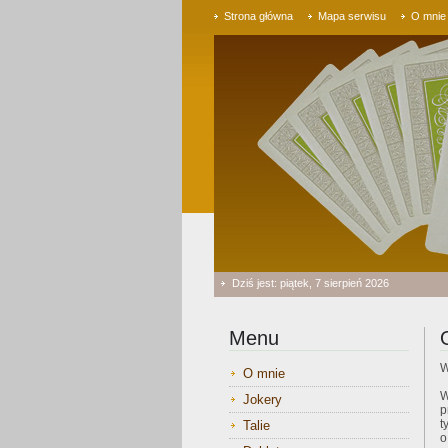
Strona główna
Mapa serwisu
O mnie
Dziś jest: piątek, 7 sierpień 2026
Menu
W
O mnie
W
Jokery
p
t
Talie
o