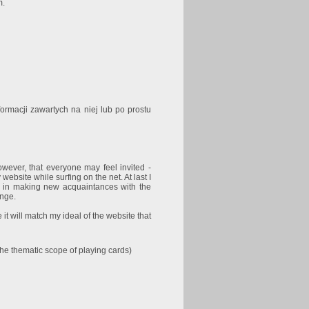
m.
ormacji zawartych na niej lub po prostu
owever, that everyone may feel invited -
ebsite while surfing on the net. At last I
ul in making new acquaintances with the
ange.
it will match my ideal of the website that
he thematic scope of playing cards)