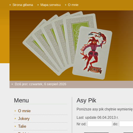
Strona główna
Mapa serwisu
O mnie
Dziś jest: czwartek, 6 sierpień 2026
Menu
Asy Pik
Poniższe asy pik chętnie wymienię
O mnie
Last update 06.04.2013 r.
Jokery
Nr od:
do:
Talie