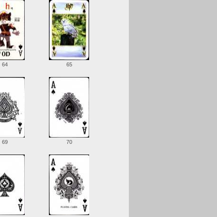
64
65
69
70