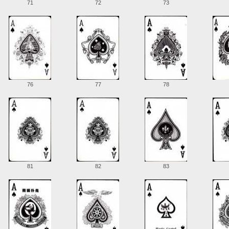
71
72
73
76
77
78
81
82
83