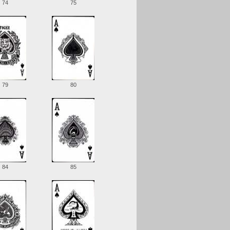
74
75
79
80
84
85