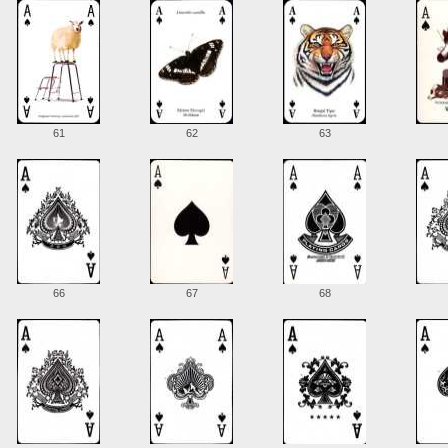
61
62
63
66
67
68