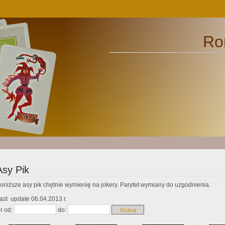
Ro
Asy Pik
oniższe asy pik chętnie wymienię na jokery. Parytet wymiany do uzgodnienia.
ast update 06.04.2013 r.
r od:
do: