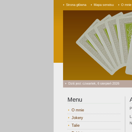
Strona główna
Mapa serwisu
O mnie
Dziś jest: czwartek, 6 sierpień 2026
Menu
P
O mnie
L
Jokery
N
Talie