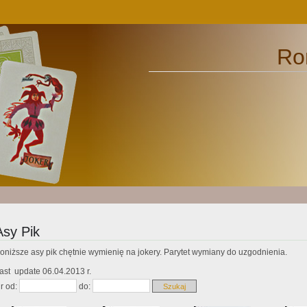
Ro
Asy Pik
oniższe asy pik chętnie wymienię na jokery. Parytet wymiany do uzgodnienia.
ast update 06.04.2013 r.
r od:
do: