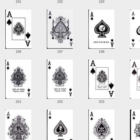
191
192
193
196
197
198
201
202
203