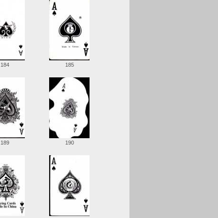
184
185
189
190