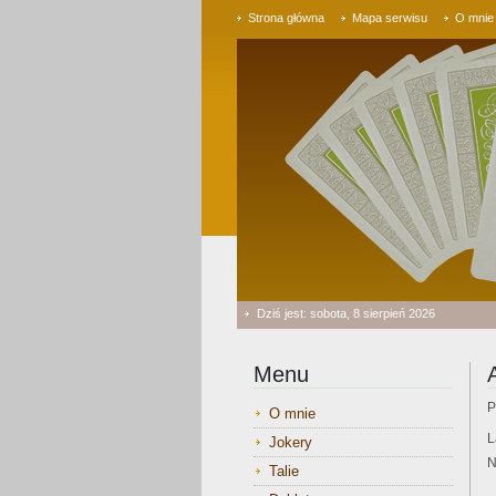
Strona główna
Mapa serwisu
O mnie
Dziś jest: sobota, 8 sierpień 2026
Menu
P
O mnie
L
Jokery
N
Talie