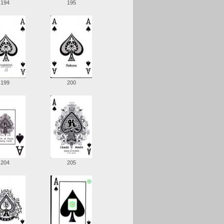
194
195
199
200
204
205