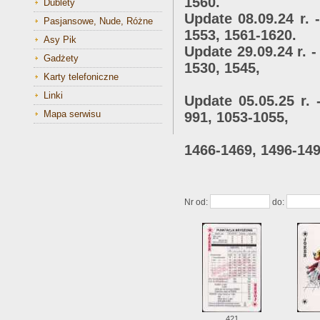
1560.
Dublety
Update 08.09.24 r. 
Pasjansowe, Nude, Różne
1553, 1561-1620.
Asy Pik
Update 29.09.24 r. -
Gadżety
1530, 1545,
Karty telefoniczne
1587-1590
Linki
Update 05.05.25 r. 
Mapa serwisu
991, 1053-1055,
1248-1250, 1
1466-1469, 1496-149
1530, 15
Nr od:
do:
421