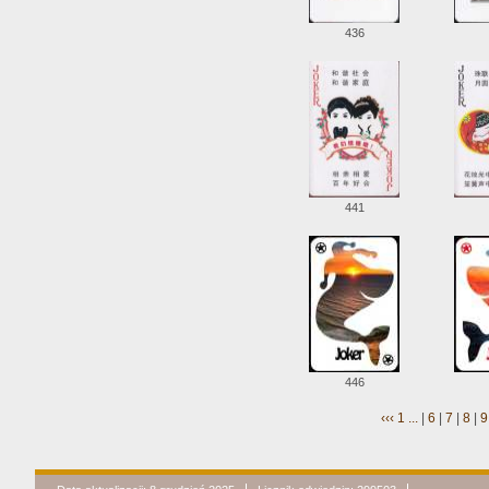
436
441
446
‹‹‹
1 ...
|
6
|
7
|
8
|
9