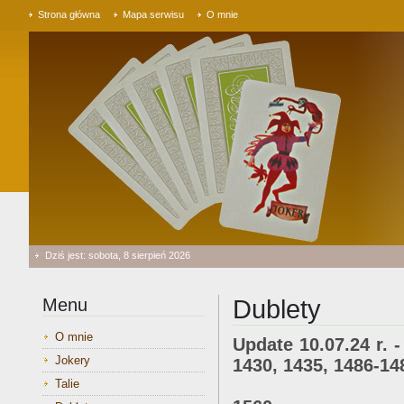
Strona główna
Mapa serwisu
O mnie
Dziś jest: sobota, 8 sierpień 2026
Menu
Dublety
O mnie
Update 10.07.24 r. -
Jokery
1430, 1435, 1486-14
1495, 1496, 1
Talie