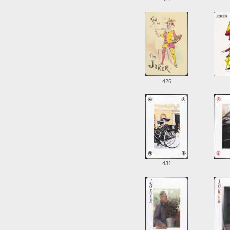
426
431