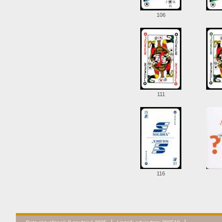
106
111
116