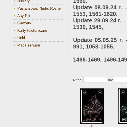
1560.
Dublety
Update 08.09.24 r. 
Pasjansowe, Nude, Różne
1553, 1561-1620.
Asy Pik
Update 29.09.24 r. -
Gadżety
1530, 1545,
Karty telefoniczne
1587-1590
Linki
Update 05.05.25 r. 
Mapa serwisu
991, 1053-1055,
1248-1250, 1
1466-1469, 1496-149
1530, 15
Nr od:
do:
91