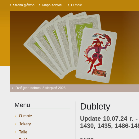
Strona główna
Mapa serwisu
O mnie
Dziś jest: sobota, 8 sierpień 2026
Menu
Dublety
O mnie
Update 10.07.24 r. -
Jokery
1430, 1435, 1486-14
1495, 1496, 1
Talie