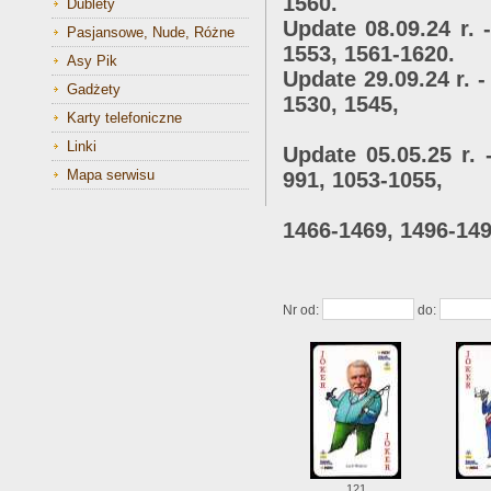
1560.
Dublety
Update 08.09.24 r. 
Pasjansowe, Nude, Różne
1553, 1561-1620.
Asy Pik
Update 29.09.24 r. -
Gadżety
1530, 1545,
Karty telefoniczne
1587-1590
Linki
Update 05.05.25 r. 
Mapa serwisu
991, 1053-1055,
1248-1250, 1
1466-1469, 1496-149
1530, 15
Nr od:
do:
121