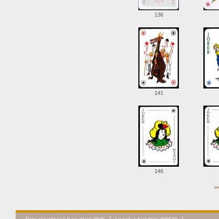
136
141
146
‹‹