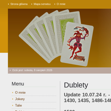
Strona główna
Mapa serwisu
O mnie
Dziś jest: sobota, 8 sierpień 2026
Menu
Dublety
O mnie
Update 10.07.24 r. -
Jokery
1430, 1435, 1486-14
1495, 1496, 1
Talie