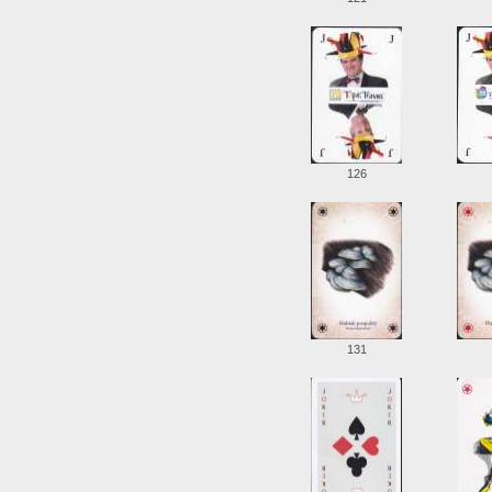
126
131