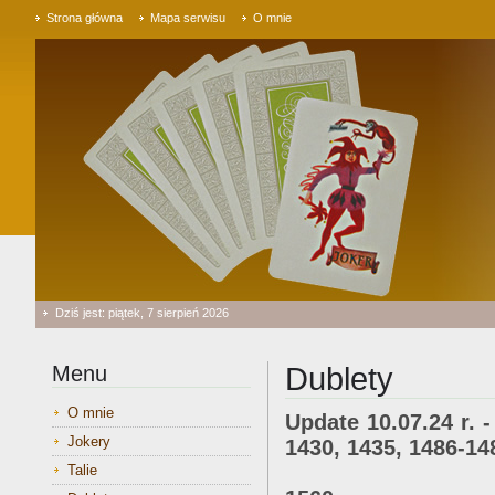
Strona główna
Mapa serwisu
O mnie
Dziś jest: piątek, 7 sierpień 2026
Menu
Dublety
O mnie
Update 10.07.24 r. -
Jokery
1430, 1435, 1486-14
1495, 1496, 1
Talie