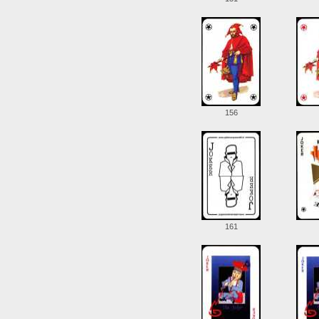
156
161