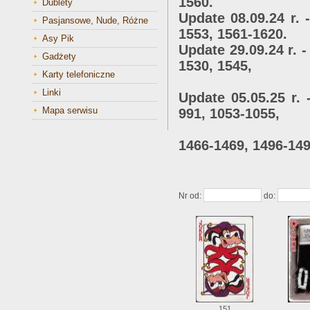
1560.
Dublety
Update 08.09.24 r. 
Pasjansowe, Nude, Różne
1553, 1561-1620.
Asy Pik
Update 29.09.24 r. -
Gadżety
1530, 1545,
Karty telefoniczne
1587-1590
Linki
Update 05.05.25 r. 
Mapa serwisu
991, 1053-1055,
1248-1250, 1
1466-1469, 1496-149
1530, 15
Nr od:
do:
151