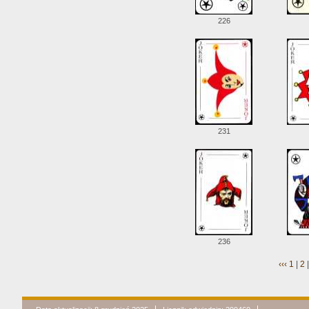
226
231
236
‹‹‹
1
|
2