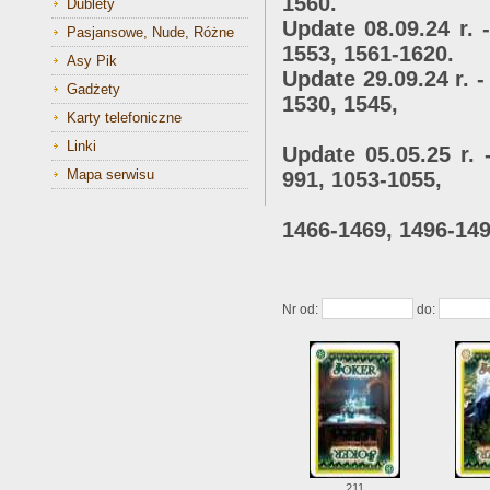
1560.
Dublety
Update 08.09.24 r. 
Pasjansowe, Nude, Różne
1553, 1561-1620.
Asy Pik
Update 29.09.24 r. -
Gadżety
1530, 1545,
Karty telefoniczne
1587-1590
Linki
Update 05.05.25 r. 
Mapa serwisu
991, 1053-1055,
1248-1250, 1
1466-1469, 1496-149
1530, 15
Nr od:
do:
211