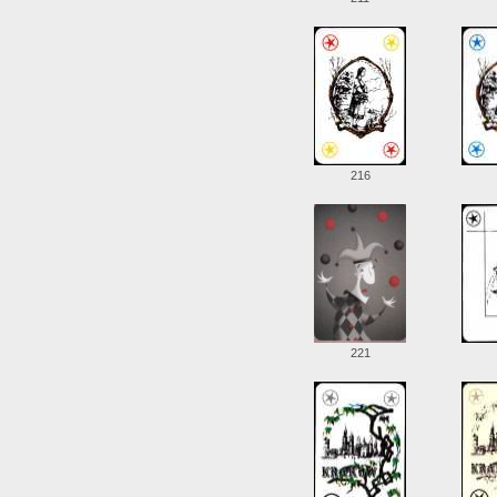
216
221