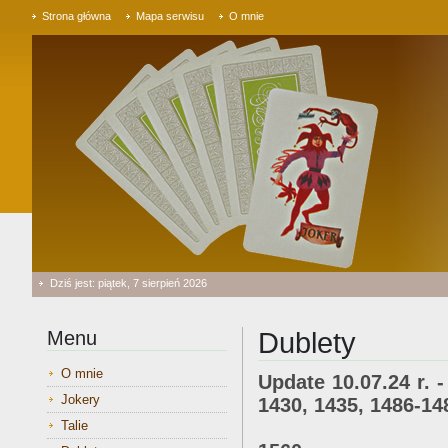
Strona główna
Mapa serwisu
O mnie
Dziś jest: piątek, 7 sierpień 2026
Menu
Dublety
O mnie
Update 10.07.24 r. -
Jokery
1430, 1435, 1486-14
1495, 1496, 1
Talie