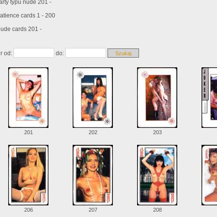
arty typu nude 201 -
atience cards 1 - 200
ude cards 201 -
r od:
do:
201
202
203
206
207
208