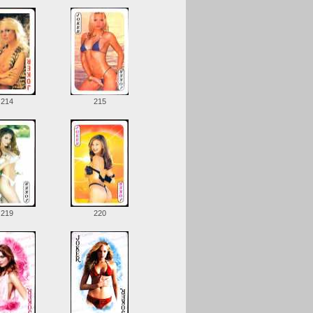
214
215
219
220