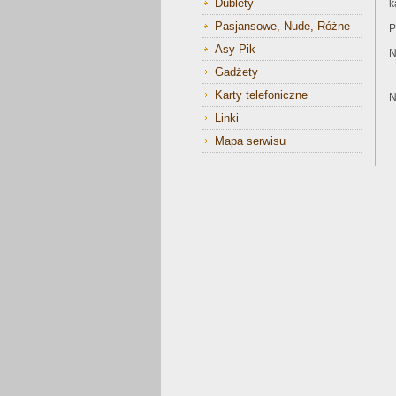
Dublety
k
Pasjansowe, Nude, Różne
P
Asy Pik
N
Gadżety
Karty telefoniczne
N
Linki
Mapa serwisu