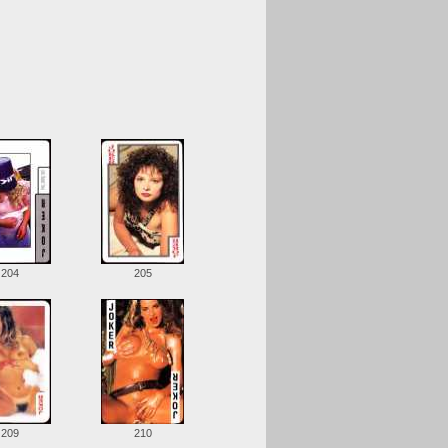
204
205
209
210