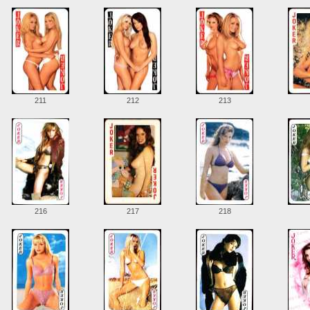
211
212
213
216
217
218