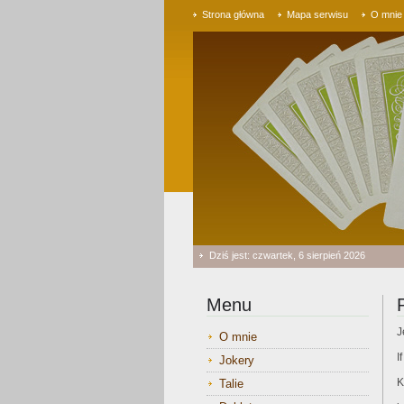
Strona główna
Mapa serwisu
O mnie
Dziś jest: czwartek, 6 sierpień 2026
Menu
J
O mnie
I
Jokery
K
Talie