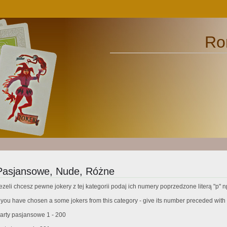
Ro
Pasjansowe, Nude, Różne
ezeli chcesz pewne jokery z tej kategorii podaj ich numery poprzedzone literą "p" n
f you have chosen a some jokers from this category - give its number preceded with th
arty pasjansowe 1 - 200