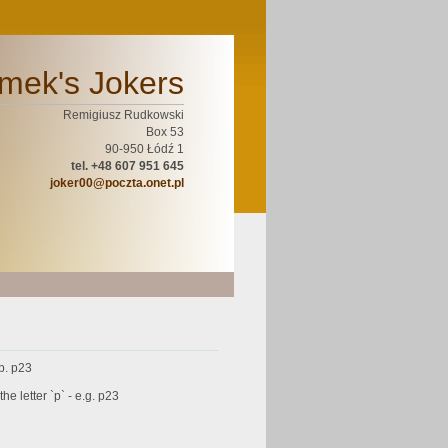
mek's Jokers
Remigiusz Rudkowski
Box 53
90-950 Łódź 1
tel. +48 607 951 645
joker00@poczta.onet.pl
p. p23
e letter `p` - e.g. p23