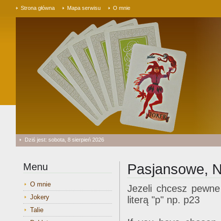
Strona główna
Mapa serwisu
O mnie
Dziś jest: sobota, 8 sierpień 2026
Menu
Pasjansowe, 
O mnie
Jezeli chcesz pewne
Jokery
literą "p" np. p23
Talie