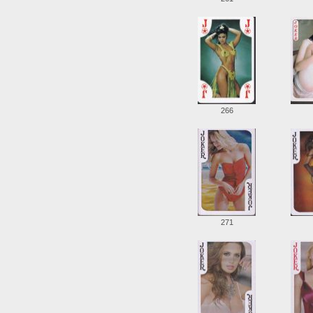
266
271