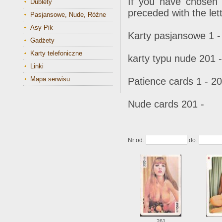
If you have chosen 
Dublety
preceded with the lett
Pasjansowe, Nude, Różne
Asy Pik
Karty pasjansowe 1 -
Gadżety
Karty telefoniczne
karty typu nude 201 -
Linki
Mapa serwisu
Patience cards 1 - 2
Nude cards 201 -
Nr od:
do:
261