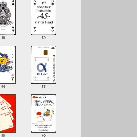
49
50
54
55
59
60