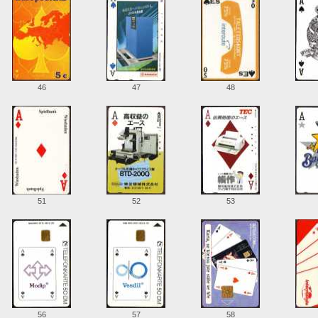
46
47
48
51
52
53
56
57
58