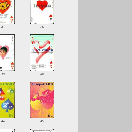
34
35
39
40
44
45