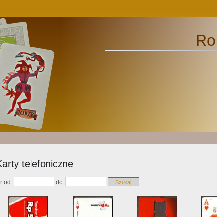
Ro
Karty telefoniczne
r od:
do: