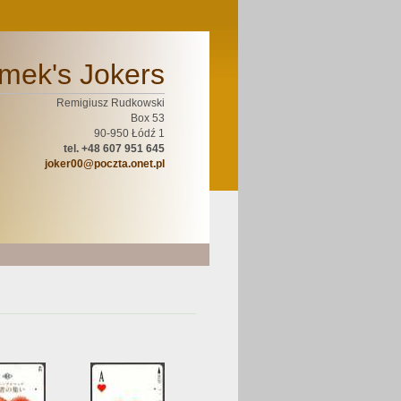
mek's Jokers
Remigiusz Rudkowski
Box 53
90-950 Łódź 1
tel. +48 607 951 645
joker00@poczta.onet.pl