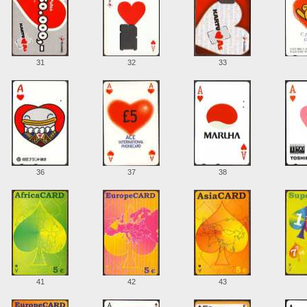
31
32
33
36
37
38
41
42
43